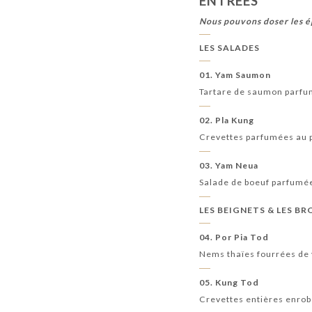
ENTRÉES
Nous pouvons doser les é
LES SALADES
01. Yam Saumon
Tartare de saumon parfu
02. Pla Kung
Crevettes parfumées au pi
03. Yam Neua
Salade de boeuf parfumée
LES BEIGNETS & LES B
04. Por Pia Tod
Nems thaïes fourrées de 
05. Kung Tod
Crevettes entières enrob