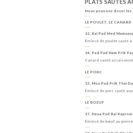
PLATS SAUTÉS 
Nous pouvons doser les 
LE POULET, LE CANARD
12. Kaï Pad Med Mamuan
Émincé de poulet sauté à 
14. Ped Pad Nam Prik Pa
Canard sauté assaisonné à 
LE PORC
15. Mou Pad Prik Thaï D
Émincé de porc sauté aux a
LE BOEUF
17. Neua Pad Bai Kaprow
Émincé de bœuf au poivre 