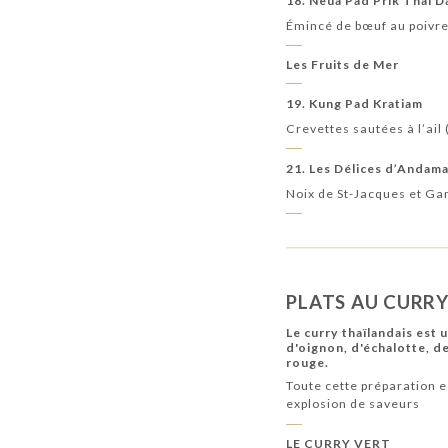
18. Neua Pad Prik Thai 
Émincé de bœuf au poivre n
Les Fruits de Mer
19. Kung Pad Kratiam
Crevettes sautées à l’ail
21. Les Délices d’Andam
Noix de St-Jacques et G
PLATS AU CURRY
Le curry thaïlandais est 
d'oignon, d'échalotte, de
rouge.
Toute cette préparation e
explosion de saveurs
LE CURRY VERT