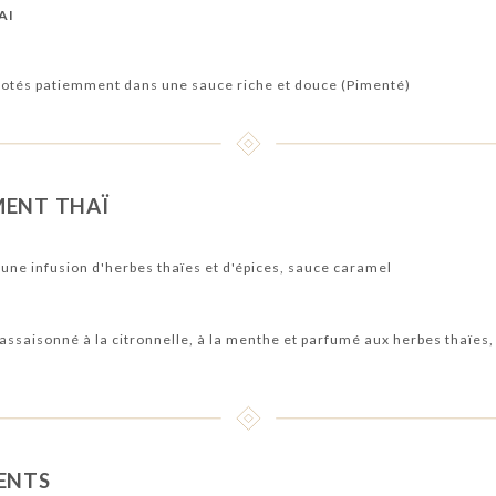
AI
jotés patiemment dans une sauce riche et douce (Pimenté)
MENT THAÏ
une infusion d'herbes thaïes et d'épices, sauce caramel
assaisonné à la citronnelle, à la menthe et parfumé aux herbes thaïes, s
ENTS