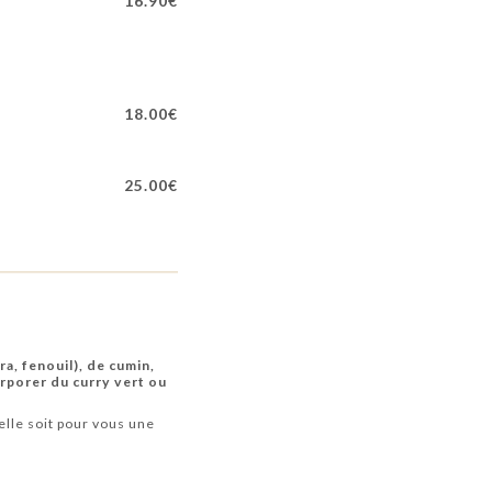
16.90€
18.00€
25.00€
ra, fenouil), de cumin,
orporer du curry vert ou
elle soit pour vous une