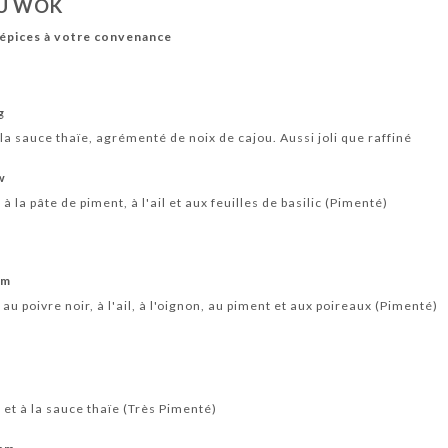
AU WOK
épices à votre convenance
g
la sauce thaïe, agrémenté de noix de cajou. Aussi joli que raffiné
w
la pâte de piment, à l'ail et aux feuilles de basilic (Pimenté)
am
u poivre noir, à l'ail, à l'oignon, au piment et aux poireaux (Pimenté)
et à la sauce thaïe (Très Pimenté)