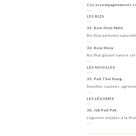
Ces accompagnements vou
LES RIZS
32. Kow Hom Malo
Riz thaï parfumé naturel
33. Kow Niow
Riz thaï gluant nature se
LES NOUILLES
35. Pad Thai Kung
Nouilles sautées, agréme
LES LÉGUMES
36. Jab Pad Pak
Légumes mijotés à la tha