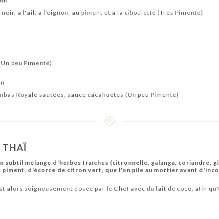
Dam
oir, à l'ail, à l'oignon, au piment et à la ciboulette (Très Pimenté)
 (Un peu Pimenté)
an
ambas Royale sautées, sauce cacahuètes (Un peu Pimenté)
 THAÏ
un subtil mélange d'herbes fraîches (citronnelle, galanga, coriandre, gi
 piment, d'écorce de citron vert, que l'on pile au mortier avant d'inc
st alors soigneusement dosée par le Chef avec du lait de coco, afin qu'