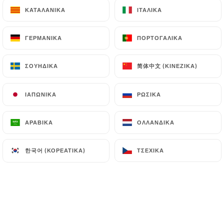
17.00€
ΚΑΤΑΛΑΝΙΚΆ
ΚΑΤΑΛΑΝΙΚΆ
ΙΤΑΛΙΚΆ
ΙΤΑΛΙΚΆ
27. Chu-Chi Kung
ΓΕΡΜΑΝΙΚΆ
ΓΕΡΜΑΝΙΚΆ
ΠΟΡΤΟΓΑΛΙΚΆ
ΠΟΡΤΟΓΑΛΙΚΆ
Crevettes au curry rouge, parfumées aux herbes
thaïes (Pimenté)
简体中文 (ΚΙΝΈΖΙΚΑ)
简体中文 (ΚΙΝΈΖΙΚΑ)
ΣΟΥΗΔΙΚΆ
ΣΟΥΗΔΙΚΆ
18.00€
ΙΑΠΩΝΙΚΆ
ΙΑΠΩΝΙΚΆ
ΡΩΣΙΚΆ
ΡΩΣΙΚΆ
LE CURRY MASSAMAN KAI
ΑΡΑΒΙΚΆ
ΑΡΑΒΙΚΆ
ΟΛΛΑΝΔΙΚΆ
ΟΛΛΑΝΔΙΚΆ
28. Massaman de poulet
Tendres des de poulet mijotés patiemment dans
한국어 (ΚΟΡΕΆΤΙΚΑ)
한국어 (ΚΟΡΕΆΤΙΚΑ)
ΤΣΈΧΙΚΑ
ΤΣΈΧΙΚΑ
une sauce riche et douce (Pimenté)
17.00€