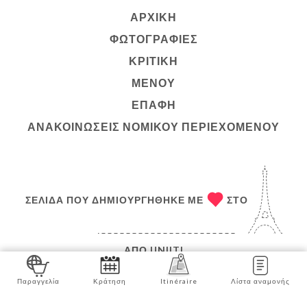
ΑΡΧΙΚΉ
ΦΩΤΟΓΡΑΦΊΕΣ
ΚΡΙΤΙΚΉ
ΜΕΝΟΎ
ΕΠΑΦΉ
ΑΝΑΚΟΙΝΏΣΕΙΣ ΝΟΜΙΚΟΎ ΠΕΡΙΕΧΟΜΈΝΟΥ
ΣΕΛΊΔΑ ΠΟΥ ΔΗΜΙΟΥΡΓΉΘΗΚΕ ΜΕ
ΣΤΟ
ΑΠΌ
UNIITI
© COPYRIGHT :ΈΤΟΣ – BANGKOK ROYAL – ΌΛΑ ΤΑ
Παραγγελία
Κράτηση
Itinéraire
Λίστα αναμονής
ΔΙΚΑΙΏΜΑΤΑ ΔΙΑΤΗΡΟΎΝΤΑΙ