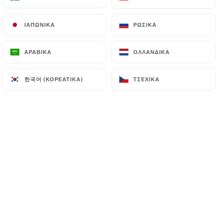
besoin d'en rajouter pour nous faire
voyager. Un mur végétal en bambou,
ΙΑΠΩΝΙΚΆ
ΙΑΠΩΝΙΚΆ
ΡΩΣΙΚΆ
ΡΩΣΙΚΆ
une magnifique fresque qui nous
emporte vers les eaux chaudes et les
ΑΡΑΒΙΚΆ
ΑΡΑΒΙΚΆ
ΟΛΛΑΝΔΙΚΆ
ΟΛΛΑΝΔΙΚΆ
plages de Thaïlande... et un accueil
한국어 (ΚΟΡΕΆΤΙΚΑ)
한국어 (ΚΟΡΕΆΤΙΚΑ)
ΤΣΈΧΙΚΑ
ΤΣΈΧΙΚΑ
adorable pour compléter notre
bonheur. Un conseil d'ailleurs, surtout si
vous ne connaissez pas la cuisine
thaïlandaise, laissez-vous guider pour
savourer des plats réalisés à partir de
produits frais, des plats cuisinés à la
demande (et non préparés à l'avance),
des plats plus ou moins pimentés (le
niveau est clairement indiqué). Petite
précision, comme en Thaïlande, les