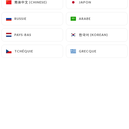
简体中文 (CHINESE)
简体中文 (CHINESE)
JAPON
JAPON
besoin d'en rajouter pour nous faire
voyager. Un mur végétal en bambou,
RUSSIE
RUSSIE
ARABE
ARABE
une magnifique fresque qui nous
emporte vers les eaux chaudes et les
한국어 (KOREAN)
한국어 (KOREAN)
PAYS-BAS
PAYS-BAS
plages de Thaïlande... et un accueil
adorable pour compléter notre
TCHÉQUIE
TCHÉQUIE
GRECQUE
GRECQUE
bonheur. Un conseil d'ailleurs, surtout si
vous ne connaissez pas la cuisine
thaïlandaise, laissez-vous guider pour
savourer des plats réalisés à partir de
produits frais, des plats cuisinés à la
demande (et non préparés à l'avance),
des plats plus ou moins pimentés (le
niveau est clairement indiqué). Petite
précision, comme en Thaïlande, les