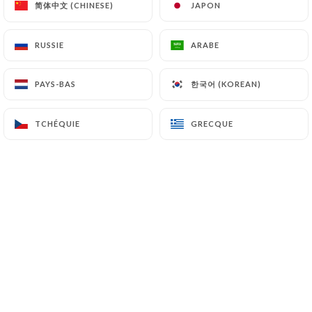
简体中文 (CHINESE)
简体中文 (CHINESE)
JAPON
JAPON
besoin d'en rajouter pour nous faire
voyager. Un mur végétal en bambou,
RUSSIE
RUSSIE
ARABE
ARABE
une magnifique fresque qui nous
emporte vers les eaux chaudes et les
한국어 (KOREAN)
한국어 (KOREAN)
PAYS-BAS
PAYS-BAS
plages de Thaïlande... et un accueil
adorable pour compléter notre
TCHÉQUIE
TCHÉQUIE
GRECQUE
GRECQUE
bonheur. Un conseil d'ailleurs, surtout si
vous ne connaissez pas la cuisine
thaïlandaise, laissez-vous guider pour
savourer des plats réalisés à partir de
produits frais, des plats cuisinés à la
demande (et non préparés à l'avance),
des plats plus ou moins pimentés (le
niveau est clairement indiqué). Petite
précision, comme en Thaïlande, les