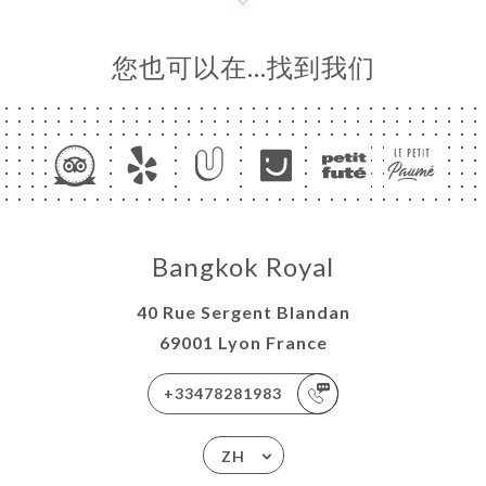
您也可以在…找到我们
Bangkok Royal
40 Rue Sergent Blandan
69001 Lyon France
+33478281983
ZH