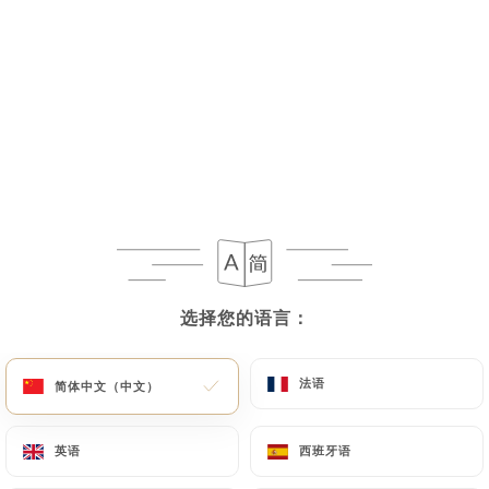
24. Kang Kiew Wan Talay
Noix de St-Jacques et crevettes au curry vert,
feuilles de basilic, dés d'aubergine et pousses de
bambou (Pimenté)
18.00€
LE CURRY ROUGE
25. Kang Ped Yang
Canard rôti au curry rouge, ananas, aubergine et
选择您的语言：
选择您的语言：
feuilles de basilic (Pimenté)
18.00€
法语
法语
简体中文（中文）
简体中文（中文）
26. Chu-Chi Saumon
Saumon frais au curry rouge, parfumé aux herbes
英语
英语
西班牙语
西班牙语
thaïes (Pimenté)