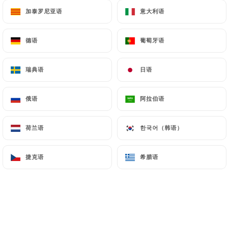
17.00€
加泰罗尼亚语
加泰罗尼亚语
意大利语
意大利语
27. Chu-Chi Kung
德语
德语
葡萄牙语
葡萄牙语
Crevettes au curry rouge, parfumées aux herbes
thaïes (Pimenté)
瑞典语
瑞典语
日语
日语
18.00€
俄语
俄语
阿拉伯语
阿拉伯语
LE CURRY MASSAMAN KAI
荷兰语
荷兰语
한국어（韩语）
한국어（韩语）
28. Massaman de poulet
Tendres des de poulet mijotés patiemment dans
捷克语
捷克语
希腊语
希腊语
une sauce riche et douce (Pimenté)
17.00€