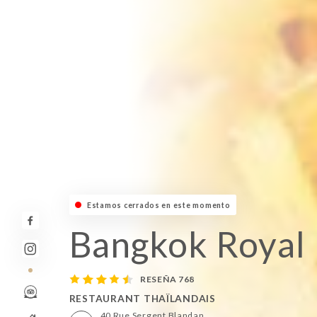
Estamos cerrados en este momento
Bangkok Royal
RESEÑA 768
RESTAURANT THAÏLANDAIS
40 Rue Sergent Blandan