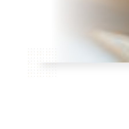
¿Quiénes
somos?