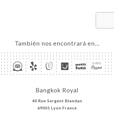
ERVA
IDO
ERÍA
EÑA
NÚ
También nos encontrará en…
ACTO
Bangkok Royal
40 Rue Sergent Blandan
69001 Lyon France