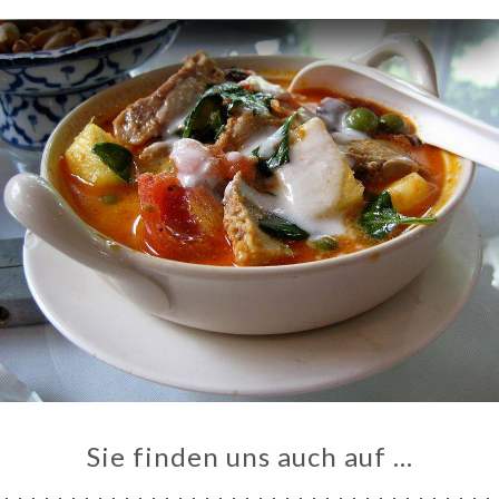
ART
VIEREN
LLUNG
ERIE
RTUNG
NÜ
TAKT
Sie finden uns auch auf …