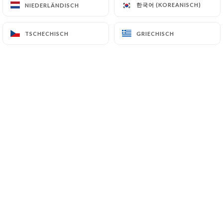
한국어 (KOREANISCH)
한국어 (KOREANISCH)
NIEDERLÄNDISCH
NIEDERLÄNDISCH
DE
MENÜ
TSCHECHISCH
TSCHECHISCH
GRIECHISCH
GRIECHISCH
/
START
GALERIE
Galerie